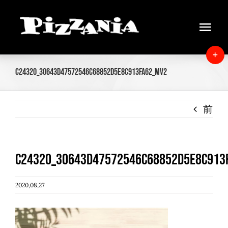
Skip
to
Tog
content
Navi
Home
T
c24320_30643d47572546c68852d5e8c913fa62_mv2
S
News
B
A
前
About
Menu
c24320_30643d47572546c68852d5e8c913
Delivery
2020,08,27
Instore view