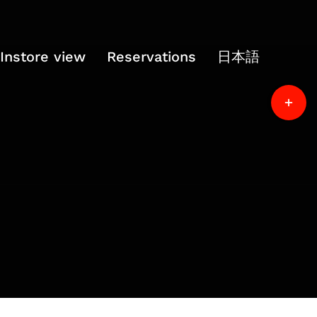
Instore view
Reservations
日本語
Toggle
Sliding
Bar
Area