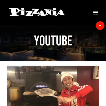
Skip
to
Tog
content
Navi
Home
T
YOUTUBE
S
News
B
A
About
Menu
Delivery
カジサックの部屋
Instore view
News