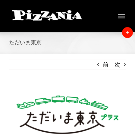
Skip
to
Tog
content
Navi
Home
T
ただいま東京
S
News
B
A
前
次
About
Menu
View
Larger
Delivery
Image
Instore view