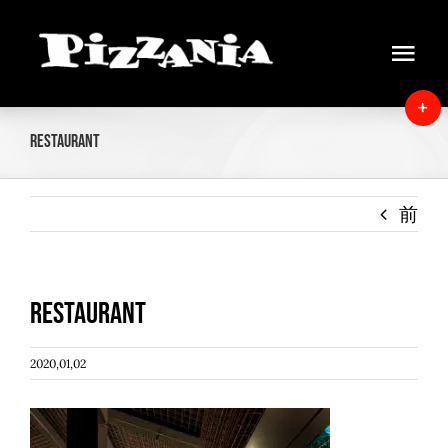
Skip
to
Tog
content
Navi
Home
T
Restaurant
S
News
B
A
前
About
Menu
Restaurant
Delivery
2020,01,02
Instore view