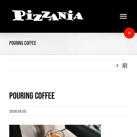
Skip
to
Tog
content
Navi
Home
T
Pouring Coffee
S
News
B
A
前
About
Menu
Pouring Coffee
Delivery
2020,01,02
Instore view