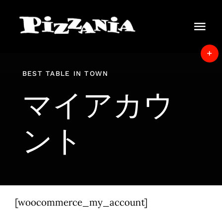
Skip
to
Tog
content
Navi
Home
T
BEST TABLE IN TOWN
S
News
B
マイアカウ
A
About
ント
Menu
Delivery
Instore view
[woocommerce_my_account]