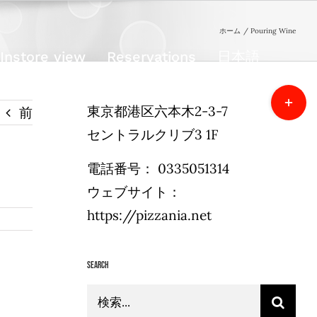
ホーム
Pouring Wine
Instore view
Reservations
日本語
Toggle
東京都港区六本木2-3-7
前
Sliding
セントラルクリブ3 1F
Bar
Area
電話番号：
0335051314
ウェブサイト：
https://pizzania.net
Search
検