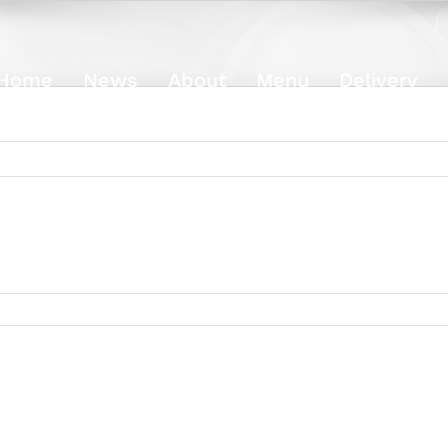
Home
News
About
Menu
Delivery