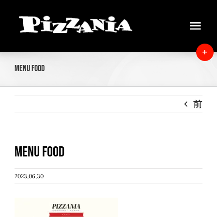
Skip
to
Tog
content
Navi
Home
T
Menu food
S
News
B
A
前
About
Menu
Menu food
Delivery
2023,06,30
Instore view