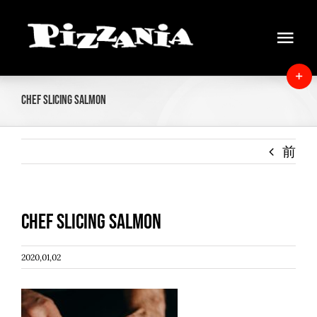
Skip
to
Tog
content
Navi
Home
T
Chef slicing salmon
S
News
B
A
前
About
Menu
Chef slicing salmon
Delivery
2020,01,02
Instore view