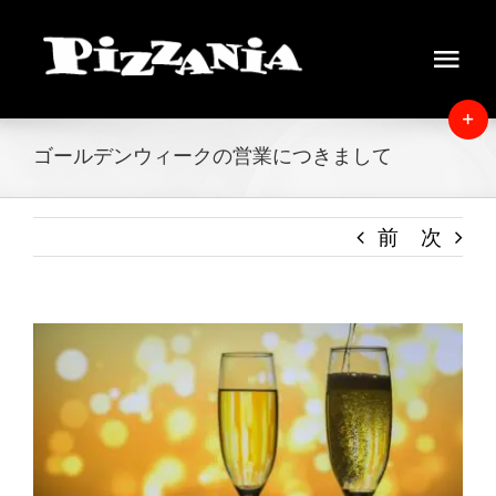
Skip
to
Tog
content
Navi
Home
T
ゴールデンウィークの営業につきまして
S
News
B
A
前
次
About
Menu
View
Larger
Delivery
Image
Instore view