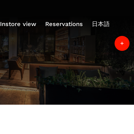
Instore view
Reservations
日本語
Toggle
Sliding
Bar
Area