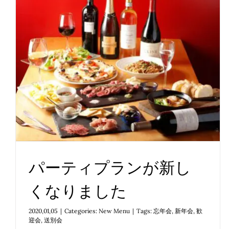
パーティプランが新しくなり
ました
New Menu
パーティプランが新し
くなりました
2020,01,05
|
Categories:
New Menu
|
Tags:
忘年会
,
新年会
,
歓
迎会
,
送別会