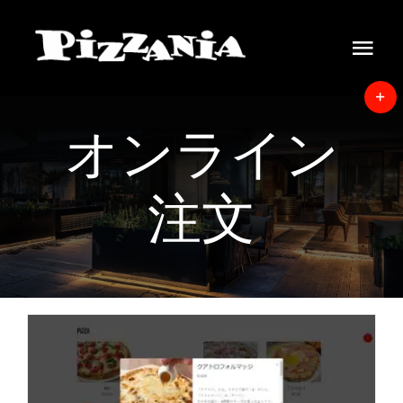
Skip
to
Tog
content
Navi
Home
T
オンライン
S
News
B
A
注文
About
Menu
Delivery
オンラインでのテイクアウ
Instore view
ト注文ができるようになり