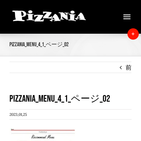
Skip
to
Tog
content
Navi
Home
T
PIZZANIA_MENU_4_1_ページ_02
S
News
B
A
前
About
Menu
PIZZANIA_MENU_4_1_ページ_02
Delivery
2023,01,25
Instore view