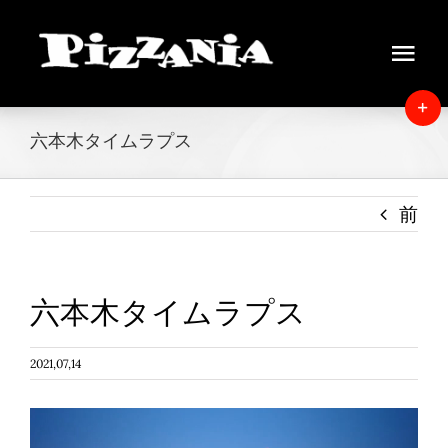
Skip
to
Tog
content
Navi
Home
T
六本木タイムラプス
S
News
B
A
前
About
Menu
六本木タイムラプス
Delivery
2021,07,14
Instore view
動