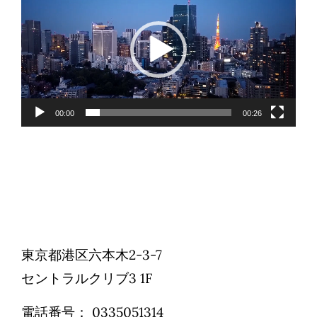
Reservations
画
プ
日本語
レ
ー
ヤ
00:00
00:26
ー
東京都港区六本木2-3-7
セントラルクリブ3 1F
電話番号：
0335051314